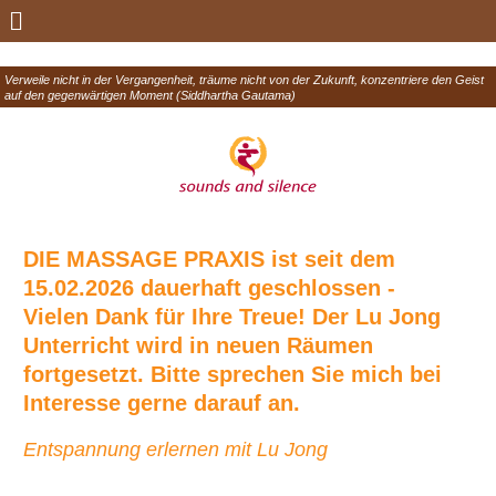
Menü
Zum
Inhalt
springen
Verweile nicht in der Vergangenheit, träume nicht von der Zukunft, konzentriere den Geist
auf den gegenwärtigen Moment (Siddhartha Gautama)
DIE MASSAGE PRAXIS ist seit dem
15.02.2026 dauerhaft geschlossen -
Vielen Dank für Ihre Treue! Der Lu Jong
Unterricht wird in neuen Räumen
fortgesetzt. Bitte sprechen Sie mich bei
Interesse gerne darauf an.
Entspannung erlernen mit Lu Jong